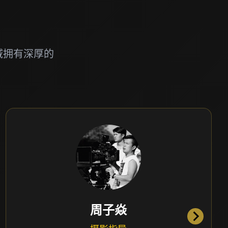
域拥有深厚的
周子焱