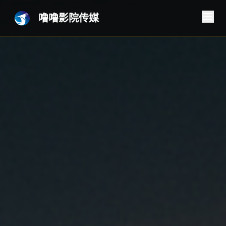
噜噜影院传媒